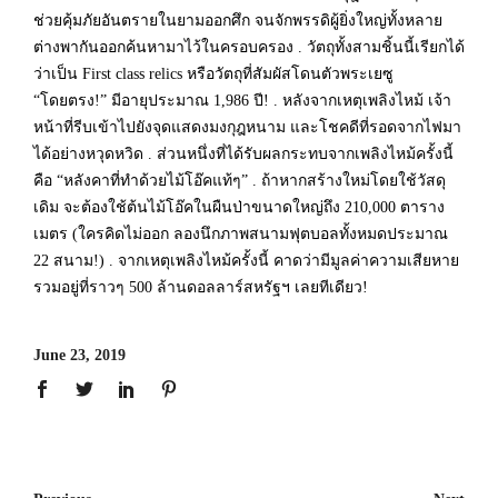
ช่วยคุ้มภัยอันตรายในยามออกศึก จนจักพรรดิผู้ยิ่งใหญ่ทั้งหลาย
ต่างพากันออกค้นหามาไว้ในครอบครอง
.
วัตถุทั้งสามชิ้นนี้เรียกได้
ว่าเป็น First class relics หรือวัตถุที่สัมผัสโดนตัวพระเยซู
“โดยตรง!” มีอายุประมาณ 1,986 ปี!
.
หลังจากเหตุเพลิงไหม้ เจ้า
หน้าที่รีบเข้าไปยังจุดแสดงมงกุฎหนาม และโชคดีที่รอดจากไฟมา
ได้อย่างหวุดหวิด
.
ส่วนหนึ่งที่ได้รับผลกระทบจากเพลิงไหม้ครั้งนี้
คือ “หลังคาที่ทำด้วยไม้โอ๊คแท้ๆ”
.
ถ้าหากสร้างใหม่โดยใช้วัสดุ
เดิม จะต้องใช้ต้นไม้โอ๊คในผืนป่าขนาดใหญ่ถึง 210,000 ตาราง
เมตร (ใครคิดไม่ออก ลองนึกภาพสนามฟุตบอลทั้งหมดประมาณ
22 สนาม!)
.
จากเหตุเพลิงไหม้ครั้งนี้ คาดว่ามีมูลค่าความเสียหาย
รวมอยู่ที่ราวๆ 500 ล้านดอลลาร์สหรัฐฯ เลยทีเดียว!
June 23, 2019