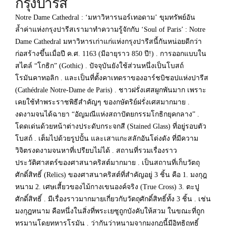
กรุงปารีส
Notre Dame Cathedral : ‘มหาวิหารนอร์เทอดาม’ ขุมทรัพย์อัน
ล้ำค่าแห่งกรุงปารีส
เรามาทำความรู้จักกับ ‘Soul of Paris’ : Notre
Dame Cathedral มหาวิหารเก่าแก่แห่งกรุงปารีสนี้กันหน่อยดีกว่า
ก่อสร้างขึ้นเมื่อปี ค.ศ. 1163 (มีอายุราว 850 ปี!)
.
การออกแบบใน
สไตล์ “โกธิก” (Gothic)
.
ปัจจุบันยังใช้ส่วนหนึ่งเป็นโบสถ์
โรมันคาทอลิก
.
และเป็นที่ตั้งคาเทดราของอาร์ชบิชอปแห่งปารีส
(Cathédrale Notre-Dame de Paris)
.
ชาวฝรั่งเศสผูกพันมาก เพราะ
เคยใช้ทำพระราชพิธีสำคัญๆ ของกษัตริย์ฝรั่งเศสมากมาย
.
งดงามจนได้ฉายา “อัญมณีแห่งสถาปัตยกรรมโกธิกยุคกลาง”
.
โดดเด่นด้วยหน้าต่างประดับกระจกสี (Stained Glass) ที่อยู่รอบตัว
โบสถ์
.
เต็มไปด้วยรูปปั้น และเสาแกะสลักอันโด่งดัง ที่มีความ
วิจิตรงดงามจนหาที่เปรียบไม่ได้
.
สถานที่รวมเรื่องราว
ประวัติศาสตร์ของศาสนาคริสต์มากมาย
.
เป็นสถานที่เก็บวัตถุ
ศักดิ์สิทธิ์ (Relics) ของศาสนาคริสต์ที่สำคัญอยู่ 3 ชิ้น คือ
1. มงกุฎ
หนาม
2. เศษเสี้ยวของไม้กางเขนองค์จริง (True Cross)
3. ตะปู
ศักดิ์สิทธิ์
.
มีเรื่องราวมากมายเกี่ยวกับวัตถุศักดิ์สิทธิ์ทั้ง 3 ชิ้น
.
เช่น
มงกุฎหนาม คือหนึ่งในสิ่งที่พระเยซูถูกบังคับให้สวม ในขณะที่ถูก
ทรมานโดยทหารโรมัน
.
ว่ากันว่าหนามจากมงกุฎนี้มีอิทธิฤทธิ์