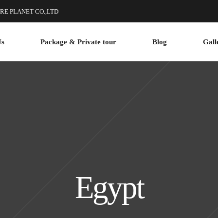
RE PLANET CO.,LTD
Us
Package & Private tour
Blog
Gall
Egypt