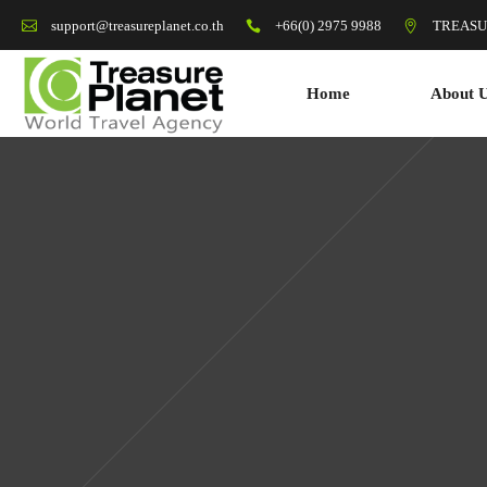
+66(0) 2975 9988
TREASU
support@treasureplanet.co.th
Home
About 