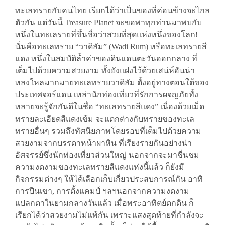
ทะเลทรายกับคนไทย เรียกได้ว่าเป็นของที่ค่อนข้างจะไกล
ตัวกัน แต่วันนี้ Treasure Planet จะขอพาทุกท่านมาพบกับ
หนึ่งในทะเลรายที่ขึ้นชื่อว่าสวยที่สุดแห่งหนึ่งของโลก!
นั่นคือทะเลทราย “วาดิลัม” (Wadi Rum) หรือทะเลทรายสี
แดง หนึ่งในสมบัติล้ำค่าของดินแดนตะวันออกกลาง ที่
เต็มไปด้วยความสวยงาม ทั้งยังแฝงไว้ด้วยเสน่ห์อันน่า
หลงใหลมากมายทะเลทรายวาดิลัม ตั้งอยู่ทางตอนใต้ของ
ประเทศจอร์แดน เหล่านักท่องเที่ยวที่รักการผจญภัยทั้ง
หลายจะรู้จักกันดีในชื่อ “ทะเลทรายสีแดง” เนื่องด้วยเม็ด
ทรายละเอียดสีแดงเข้ม จะแตกต่างกับทรายของทะเล
ทรายอื่นๆ รวมถึงทัศนียภาพโดยรอบที่เต็มไปด้วยความ
สวยงามจากบรรดาหน้าผาหิน ที่เรียงรายกันอย่างน่า
อัศจรรย์ซึ่งนักท่องเที่ยวส่วนใหญ่ นอกจากจะมาชื่นชม
ความงดงามของทะเลทรายสีแดงแห่งนี้แล้ว ก็ยังมี
กิจกรรมต่างๆ ให้ได้เลือกเก็บเกี่ยวประสบการณ์กัน อาทิ
การปีนเขา, การตั้งแคมป์ ฯลฯนอกจากความงดงาม
แปลกตาในยามกลางวันแล้ว เมื่อพระอาทิตย์ตกดิน ก็
เรียกได้ว่าสวยงามไม่แพ้กัน เพราะแสงสุดท้ายที่กำลังจะ