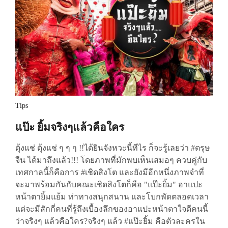
Tips
แป๊ะ ยิ้มจริงๆแล้วคือใคร
ตุ้งแช่ ตุ้งแช่ ๆ ๆ ๆ !!ได้ยินจังหวะนี้ทีไร ก็จะรู้เลยว่า #ตรุษ
จีน ได้มาถึงแล้ว!!! โดยภาพที่มักพบเห็นเสมอๆ ควบคู่กับ
เทศกาลนี้ก็คือการ #เชิดสิงโต และยังมีอีกหนึ่งภาพจำที่
จะมาพร้อมกันกับคณะเชิดสิงโตก็คือ "แป๊ะยิ้ม" อาแปะ
หน้าตายิ้มแย้ม ท่าทางสนุกสนาน และโบกพัดตลอดเวลา
แต่จะมีสักกี่คนที่รู้ถึงเบื้องลึกของอาแปะหน้าตาใจดีคนนี้
ว่าจริงๆ แล้วคือใคร?จริงๆ แล้ว #แป๊ะยิ้ม คือตัวละครใน