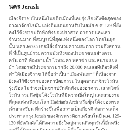
นคร Jerash
เมืองจีราช เป็นหนึ่งในอดีตเมืองที่เคยรุ่งเรืองถึงขีดสุดของ
อาณาจักรโรมัน แห่งดินแดนอาหรับในสมัย ค.ศ. 129 ที่ยัง
คงไว้ซึ่งซากปรักหักพังของปราสาท อาคาร และเสา
จำนวนมาก ที่สมบูรณ์ที่สุดแห่งหนึ่งของโลก โดยในยุค
นั้น นคร Jerash เคยมีสิ่งอำนวยความสะดวก รวมถึงสถาน
ที่ ที่เป็นศูนย์รวมความบังเทิงของประชาชนอย่างครบ
ครัน อาทิ ห้องอาบน้ำ โรงละคร พลาซ่า และสนามแข่ง
ม้า โดยอาจมีประชากรมากถึง 20,000 คนเลยทีเดียวสิ่งที่
ทำให้เมืองจีราช ได้ชื่อว่าเป็น “เมืองพันเสา” ก็เนื่องจาก
ยังคงไว้ซึ่งซากของสถาปัตยกรรมในยุคอาณาจักรโรมัน
รุ่งเรือง ไม่ว่าจะเป็นซากปรักหักพังของอาคาร, เสาสไตล์
โรมัน รวมถึงซุ้มโค้งโรมันที่มีความยิ่งใหญ่ และสวยงาม
ที่สุดแห่งหนึ่งบนโลก Hadrian's Arch หรือซุ้มโค้งของพระ
เจ้าฮาเดรียน ที่สร้างขึ้นเพื่อถวายเป็นเกียรติ ต่อการเสด็จ
ประพาสกรุง Jerash ของจักรพรรดิฮาเดรียนในปี ค.ศ. 129-
130 ที่ยังสัมผัสได้ถึงความยิ่งใหญ่มาจนถึงทุกวันนี้อีกหนึ่ง
จุดที่ได้รับความนิยมมากที่สุด ก็คือโรงละครโรมัน