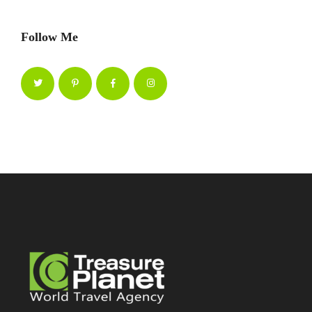
Follow Me