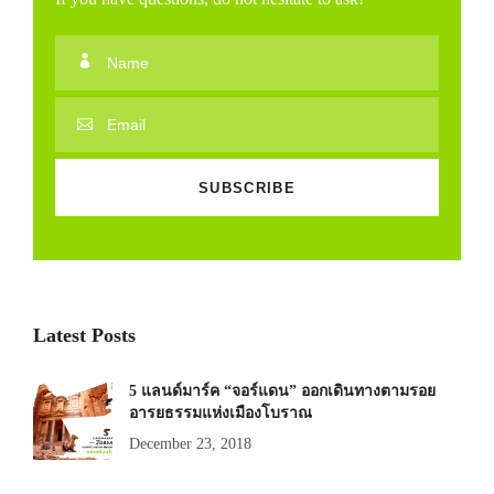
Latest Posts
5 แลนด์มาร์ค “จอร์แดน” ออกเดินทางตามรอย
อารยธรรมแห่งเมืองโบราณ
December 23, 2018