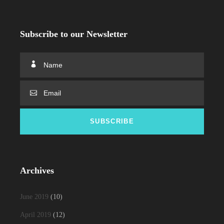
Subscribe to our Newsletter
Archives
June 2019
(10)
April 2019
(12)