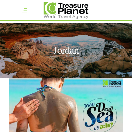
Jordan