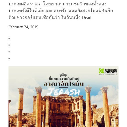
ประเทศอิสราเอล โดยเราสามารถชมวิวของทั้งสอง
ประเทศได้ในที่เดียวเลยล่ะครับ แถมยังสวยไม่แพ้กันอีก
ด้วยชาวจอร์แดนเชื่อกันว่า ในวันหนึ่ง Dead
February 24, 2019