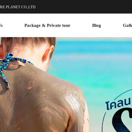
RE PLANET CO.,LTD
Us
Package & Private tour
Blog
Gall