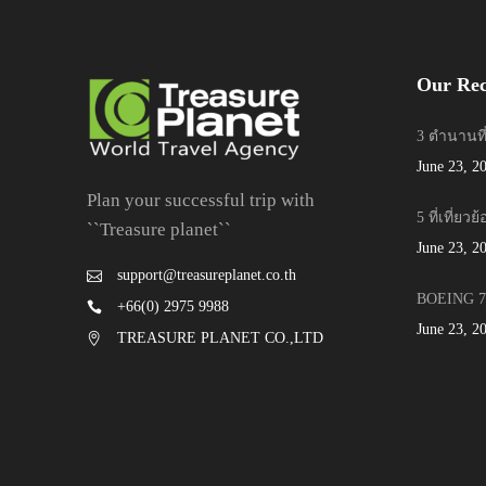
Our Rec
3 ตำนานที
June 23, 2
Plan your successful trip with
5 ที่เที่ยว
``Treasure planet``
June 23, 2
support@treasureplanet.co.th
BOEING 78
+66(0) 2975 9988
June 23, 2
TREASURE PLANET CO.,LTD