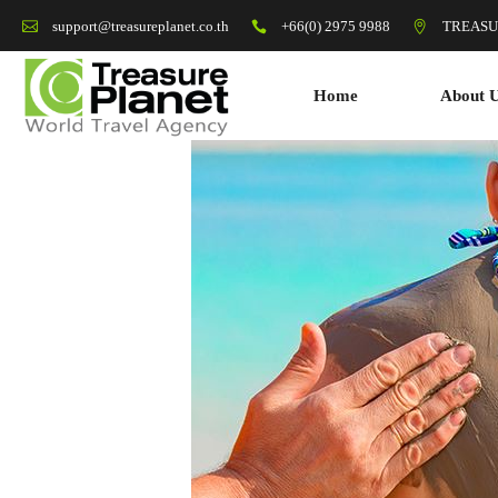
+66(0) 2975 9988
TREASU
support@treasureplanet.co.th
Home
About 